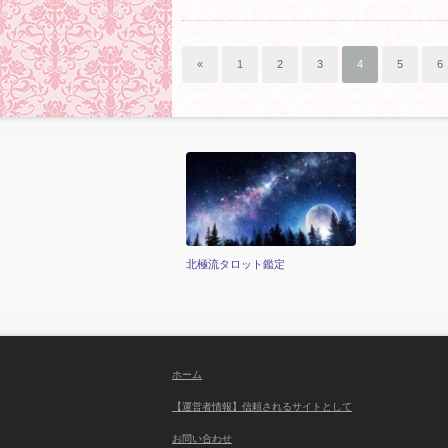
«
1
2
3
4
5
6
北極流タロット鑑定
ホーム
【運営者情報】信頼されるサイトとして
お問い合わせ