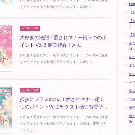
好印象！愛されマナー術５つのポイント！ （Vol.4/5)（画像
For
をクリックすると動画が再生されます）先週から...
【
【
く「
2016.06.06
【
大好きの法則！愛されマナー術５つのポ
あ
イント Vol.3 樋口智香子さん
ロ
好印象！愛されマナー術５つのポイント！ （Vol.3/5)（画像
あ
をクリックすると動画が再生されます）先週から...
あ
は
イ
2016.06.03
個
挨拶にプラスαコレ！愛されマナー術５
北
つのポイントVol.2/5 ゲスト樋口智香子...
無料
追加
好印象！愛されマナー術５つのポイント！ （Vol.2/5)（画像
阪
をクリックすると動画が再生されます）今週は、接客マナ
ーコンサ...