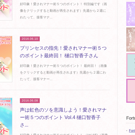
好印象！愛されマナー術５つのポイント！ 特別編です（画
像をクリックすると動画が再生されます）先週から２週に
わたって、接客マナ...
2016.06.10
プリンセスの指先！愛されマナー術５つ
のポイント最終回！ 樋口智香子さん
好印象！愛されマナー術５つのポイント！ 最終回！（画像
をクリックすると動画が再生されます）先週から２週にわ
たって、接客マナー...
2016.06.08
声は虹色のソを意識しよう！愛されマナ
ー術５つのポイント Vol.4 樋口智香子
Fort
さ...
For