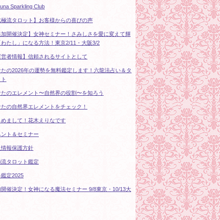
tuna Sparkling Club
北極流タロット】お客様からの喜びの声
追加開催決定】女神セミナー！さみしさを愛に変えて輝
わたし」になる方法！東京2/11・大阪3/2
運営者情報】信頼されるサイトとして
なたの2026年の運勢を無料鑑定します！六龍法占い＆タ
ット
なたのエレメント〜自然界の役割〜を知ろう
なたの自然界エレメントをチェック！
じめまして！花木えりなです
ベント＆セミナー
人情報保護方針
極流タロット鑑定
鑑定2025
開催決定！女神になる魔法セミナー 9/8東京・10/13大