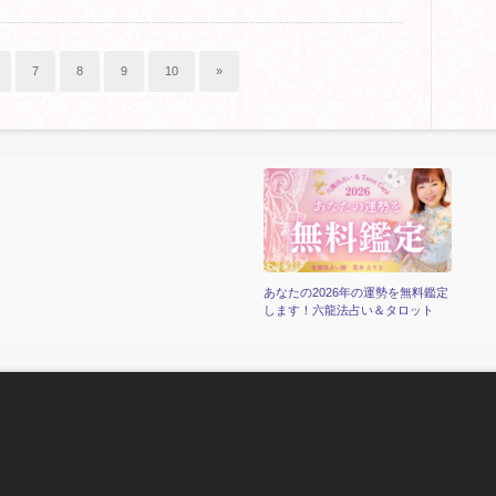
7
8
9
10
»
あなたの2026年の運勢を無料鑑定
します！六龍法占い＆タロット