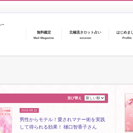
無料鑑定
北極流タロット占い
はじめま
Mail Magazine
session
Profile
並び替え
2016.06.11
男性からモテル！愛されマナー術を実践
して得られる効果！ 樋口智香子さん