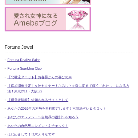
Fortune Jewel
Fortuna Realize Salon
Fortuna Sparkling Club
【北極流タロット】お客様からの喜びの声
【追加開催決定】女神セミナー！さみしさを愛に変えて輝く「わたし」になる方
法！東京2/11・大阪3/2
【運営者情報】信頼されるサイトとして
あなたの2026年の運勢を無料鑑定します！六龍法占い＆タロット
あなたのエレメント〜自然界の役割〜を知ろう
あなたの自然界エレメントをチェック！
はじめまして！花木えりなです