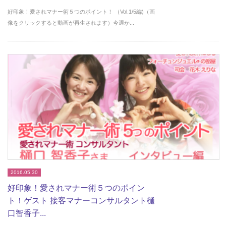
好印象！愛されマナー術５つのポイント！ （Vol.1/5編)（画
像をクリックすると動画が再生されます）今週か...
2016.05.30
好印象！愛されマナー術５つのポイン
ト！ゲスト 接客マナーコンサルタント樋
口智香子...