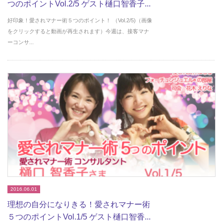
つのポイントVol.2/5 ゲスト樋口智香子...
好印象！愛されマナー術５つのポイント！ （Vol.2/5)（画像
をクリックすると動画が再生されます）今週は、接客マナ
ーコンサ...
2016.06.01
理想の自分になりきる！愛されマナー術
５つのポイントVol.1/5 ゲスト樋口智香...