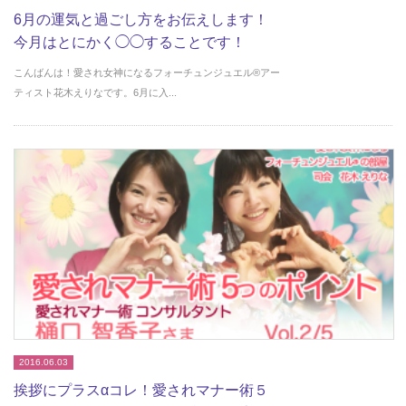
6月の運気と過ごし方をお伝えします！
今月はとにかく◯◯することです！
こんばんは！愛され女神になるフォーチュンジュエル®︎アー
ティスト花木えりなです。6月に入...
2016.06.03
挨拶にプラスαコレ！愛されマナー術５