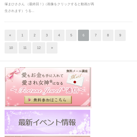
塚まひささん （最終回！)（画像をクリックすると動画が再
生されます）うる...
«
1
2
3
4
5
6
7
8
9
10
11
12
»