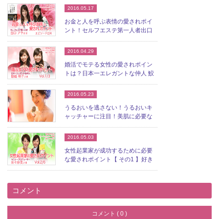
2016.05.17
お金と人を呼ぶ表情の愛されポイ
ント！セルフエステ第一人者出口
アヤさん エピソード...
2016.04.29
婚活でモテる女性の愛されポイン
トは？日本一エレガントな仲人 鮫
嶋明子さん（Vol...
2016.05.23
うるおいを逃さない！うるおいキ
ャッチャーに注目！美肌に必要な
うるおいの愛されポイ...
2016.05.03
女性起業家が成功するために必要
な愛されポイント【 その1 】好き
なことを仕事にす...
コメント
コメント ( 0 )