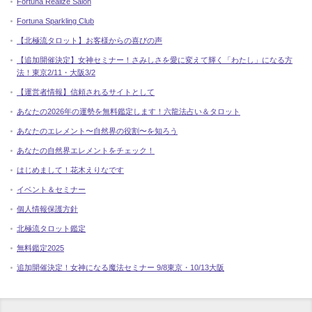
Fortuna Realize Salon
Fortuna Sparkling Club
【北極流タロット】お客様からの喜びの声
【追加開催決定】女神セミナー！さみしさを愛に変えて輝く「わたし」になる方
法！東京2/11・大阪3/2
【運営者情報】信頼されるサイトとして
あなたの2026年の運勢を無料鑑定します！六龍法占い＆タロット
あなたのエレメント〜自然界の役割〜を知ろう
あなたの自然界エレメントをチェック！
はじめまして！花木えりなです
イベント＆セミナー
個人情報保護方針
北極流タロット鑑定
無料鑑定2025
追加開催決定！女神になる魔法セミナー 9/8東京・10/13大阪