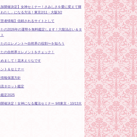
追加開催決定】女神セミナー！さみしさを愛に変えて輝
わたし」になる方法！東京2/11・大阪3/2
運営者情報】信頼されるサイトとして
なたの2026年の運勢を無料鑑定します！六龍法占い＆タ
ット
なたのエレメント〜自然界の役割〜を知ろう
なたの自然界エレメントをチェック！
じめまして！花木えりなです
ベント＆セミナー
人情報保護方針
極流タロット鑑定
鑑定2025
開催決定！女神になる魔法セミナー 9/8東京・10/13大