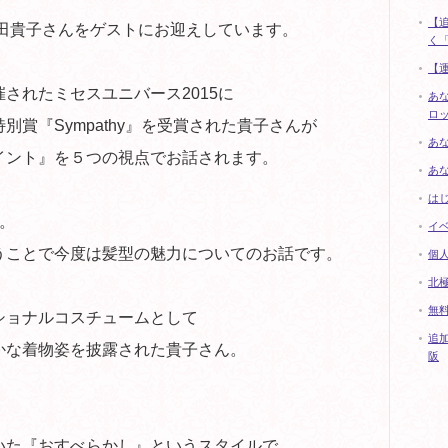
【
本田貴子さんをゲストにお迎えしています。
く「
【
されたミセスユニバース2015に
あ
ロ
賞『Sympathy』を受賞された貴子さんが
あ
イント』を５つの視点でお話されます。
あ
は
。
イ
うことで今度は髪型の魅力についてのお話です。
個
北
無料
ショナルコスチュームとして
追加
かな着物姿を披露された貴子さん。
阪
いた『おすべらかし』というスタイルで