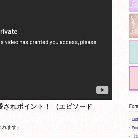
愛されポイント！ （エピソード
Fort
For
されます）
For
【