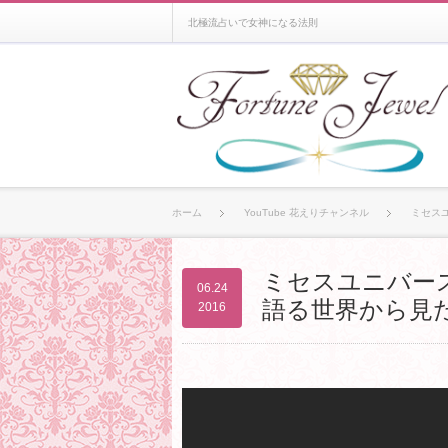
北極流占いで女神になる法則
ホーム
YouTube 花えりチャンネル
ミセスユ
ミセスユニバース
06.24
語る世界から見た
2016