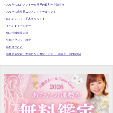
あなたのエレメント〜自然界の役割〜を知ろう
あなたの自然界エレメントをチェック！
はじめまして！花木えりなです
イベント＆セミナー
個人情報保護方針
北極流タロット鑑定
無料鑑定2025
追加開催決定！女神になる魔法セミナー 9/8東京・10/13大阪