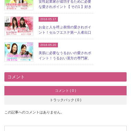
女性起業家が成功するために必要
な愛されポイント【 その1 】好き
なことを仕事にす...
2016.05.17
お金と人を呼ぶ表情の愛されポイ
ント！セルフエステ第一人者出口
アヤさん エピソード...
2016.05.20
美肌に必要なうるおいの愛されポ
イント！うるおい漢方の専門家、
大塚まひささん【 イ...
コメント
コメント ( 0 )
トラックバック ( 0 )
この記事へのコメントはありません。