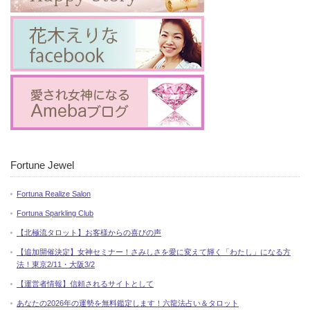
Fortune Jewel
Fortuna Realize Salon
Fortuna Sparkling Club
【北極流タロット】お客様からの喜びの声
【追加開催決定】女神セミナー！さみしさを愛に変えて輝く「わたし」になる方
法！東京2/11・大阪3/2
【運営者情報】信頼されるサイトとして
あなたの2026年の運勢を無料鑑定します！六龍法占い＆タロット